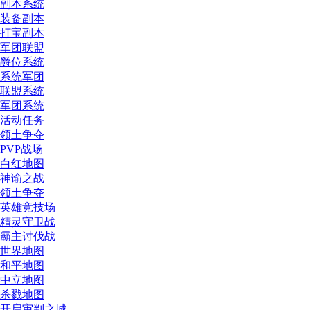
副本系统
装备副本
打宝副本
军团联盟
爵位系统
系统军团
联盟系统
军团系统
活动任务
领土争夺
PVP战场
白红地图
神谕之战
领土争夺
英雄竞技场
精灵守卫战
霸主讨伐战
世界地图
和平地图
中立地图
杀戮地图
开启审判之城