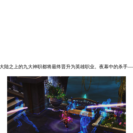
幻大陆之上的九大神职都将最终晋升为英雄职业。夜幕中的杀手