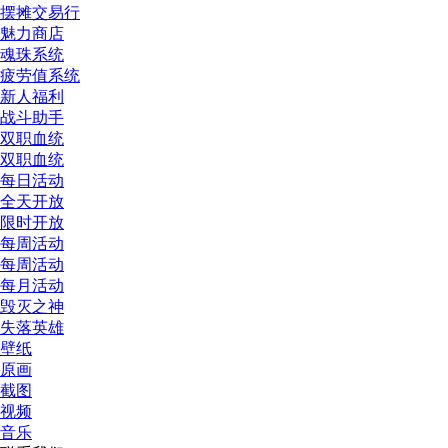
摆摊交易行
魅力商店
魂珠系统
疲劳值系统
新人福利
战斗助手
双职血统
双职血统
每日活动
全天开放
限时开放
每周活动
每周活动
每月活动
毁灭之神
失落英雄
壁纸
原画
截图
视频
音乐