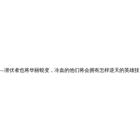
——潜伏者也将华丽蜕变，冷血的他们将会拥有怎样逆天的英雄技