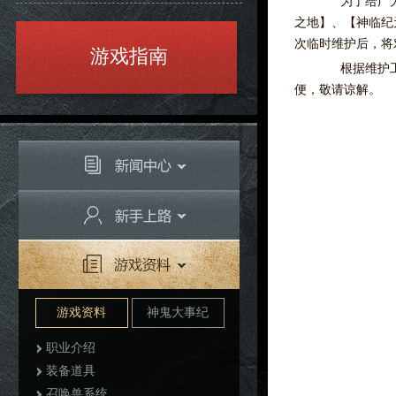
为了给广大玩
之地】、【神临纪
次临时维护后，将
游戏指南
根据维护工作
便，敬请谅解。
游戏资料
神鬼大事纪
职业介绍
装备道具
召唤兽系统