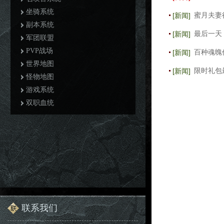
坐骑系统
[新闻]
蜜月夫妻
副本系统
[新闻]
最后一天
军团联盟
PVP战场
[新闻]
百种魂魄
世界地图
[新闻]
限时礼包
怪物地图
游戏系统
双职血统
联系我们