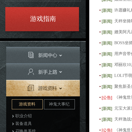
[新闻]
许愿赚礼
游戏指南
[新闻]
天秤坐骑
[新闻]
媲美阿凡
[新闻]
BOSS
[新闻]
用声音带
[新闻]
邓丽欣1
[新闻]
LOLI
[新闻]
聚焦新圣
[公告]
《神鬼世
游戏资料
神鬼大事纪
[新闻]
元宝大派
职业介绍
[新闻]
天秤激战
装备道具
[公告]
《神鬼世
召唤兽系统