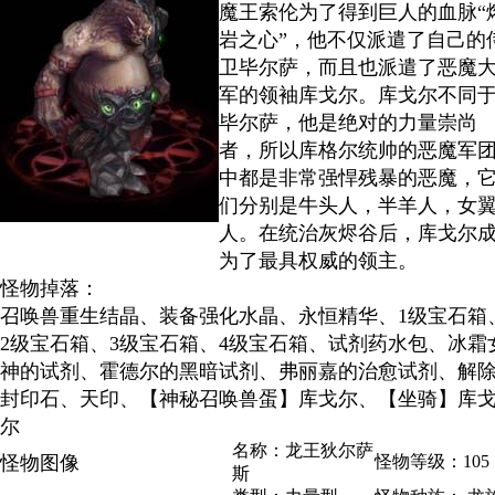
魔王索伦为了得到巨人的血脉“
岩之心”，他不仅派遣了自己的
卫毕尔萨，而且也派遣了恶魔
军的领袖库戈尔。库戈尔不同
毕尔萨，他是绝对的力量崇尚
者，所以库格尔统帅的恶魔军
中都是非常强悍残暴的恶魔，
们分别是牛头人，半羊人，女
人。在统治灰烬谷后，库戈尔
为了最具权威的领主。
怪物掉落：
召唤兽重生结晶、装备强化水晶、永恒精华、1级宝石箱
2级宝石箱、3级宝石箱、4级宝石箱、试剂药水包、冰霜
神的试剂、霍德尔的黑暗试剂、弗丽嘉的治愈试剂、解
封印石、天印、【神秘召唤兽蛋】库戈尔、【坐骑】库
尔
名称：龙王狄尔萨
怪物图像
怪物等级：105
斯