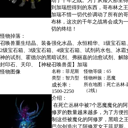
动了千年之战。为了从矮人那里
到加瑞想得到的东西，哥布林之
加瑞不惜一切代价调动了所有的
布林，这次的千年之战将会成为
切的终结！
怪物掉落：
召唤兽重生结晶、装备强化水晶、永恒精华、1级宝石箱
2级宝石箱、3级宝石箱、4级宝石箱、试剂药水包、冰霜
神的试剂、霍德尔的黑暗试剂、弗丽嘉的治愈试剂、解
封印石、天印、【神秘召唤兽蛋】加瑞
怪物图像
名称：菲尼斯
怪物等级：65
类型：智力型
怪物种族：恶魔
成长率：
所在地图：死亡丛林-
（2线）
1500-2250
介绍：
在死亡丛林中被7个恶魔魔化的阿
修罗的数量越来越多，为了方便
制这些被魔化的阿修罗，黑暗之
巴尔创造出了阿修罗女王菲尼斯