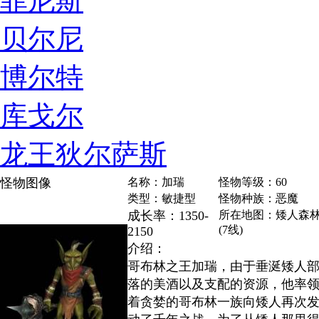
菲尼斯
贝尔尼
博尔特
库戈尔
龙王狄尔萨斯
怪物图像
名称：加瑞
怪物等级：60
类型：敏捷型
怪物种族：恶魔
成长率：1350-
所在地图：矮人森
(7线)
2150
介绍：
哥布林之王加瑞，由于垂涎矮人
落的美酒以及支配的资源，他率
着贪婪的哥布林一族向矮人再次