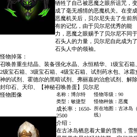
牺牲了自己被恶魔之眼所诅咒，
成了毫无感情的恶魔机关。在变
恶魔机关后，贝尔尼失去了生前
有的记忆，由于贝尔尼优秀的能
力，恶魔之眼赐予了贝尔尼不同
石头人的力量，贝尔尼自此成为
石头人中的领袖。
怪物掉落：
召唤兽重生结晶、装备强化水晶、永恒精华、1级宝石箱
2级宝石箱、3级宝石箱、4级宝石箱、试剂药水包、冰霜
神的试剂、霍德尔的黑暗试剂、弗丽嘉的治愈试剂、解
封印石、天印、【神秘召唤兽蛋】贝尔尼
怪物图像
名称：博尔特
怪物等级：90
类型：敏捷型
怪物种族：恶魔
成长率：1650-
所在地图：古冰岛（
线）
2500
介绍：
在古冰岛栖息着大量的雪熊，雪