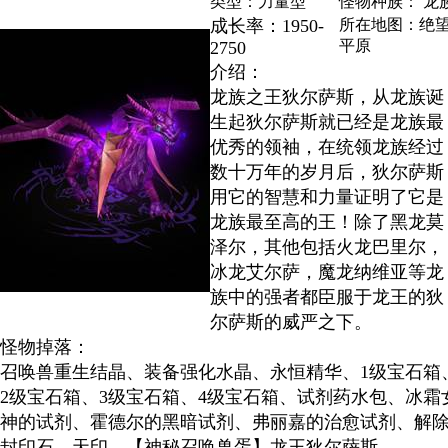
类型：力量型
怪物种族： 龙
成长率：1950-
所在地图：绝
平原
2750
介绍：
龙族之王狄尔萨斯，从龙族诞
生起狄尔萨斯就已经是龙族最
优秀的领袖，在统领龙族经过
数十万年的岁月后，狄尔萨斯
用它的智慧和力量证明了它是
龙族最至高的王！除了黑龙莫
泽尔，其他包括火龙巴里尔，
冰龙艾尔萨，魔龙纳维亚等龙
族中的强者都臣服于龙王的狄
尔萨斯的威严之下。
怪物掉落：
召唤兽重生结晶、装备强化水晶、永恒精华、1级宝石箱
2级宝石箱、3级宝石箱、4级宝石箱、试剂药水包、冰霜
神的试剂、霍德尔的黑暗试剂、弗丽嘉的治愈试剂、解
封印石、天印、【神秘召唤兽蛋】龙王狄尔萨斯、