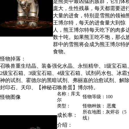
是熊类中最凶猛的族群，它们体
庞大，生性残暴，每天都需要进
大量的进食，特别是雪熊的领袖
王博尔特，每天的进食量大到惊
人，熊王博尔特每天吃下的肉多
数十吨。如果熊王吃不饱，那么
群中的雪熊将会成为熊王博尔特
食物。
怪物掉落：
召唤兽重生结晶、装备强化水晶、永恒精华、1级宝石箱
2级宝石箱、3级宝石箱、4级宝石箱、试剂药水包、冰霜
神的试剂、霍德尔的黑暗试剂、弗丽嘉的治愈试剂、解
封印石、天印、【神秘召唤兽蛋】博尔特。
名称：库戈
怪物图像
怪物等级：100
尔
类型：
怪物种族： 恶魔
所在地图：灰烬谷（5
成长率：
线）
介绍：