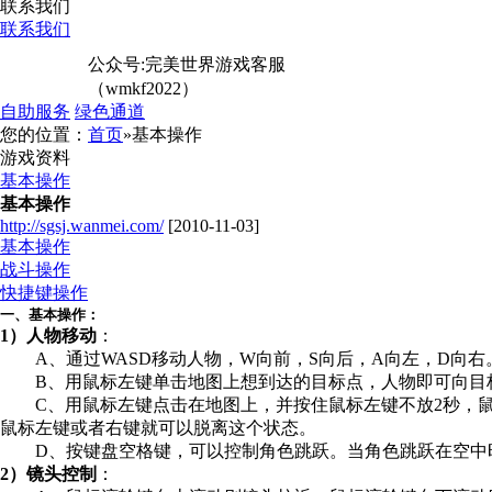
联系我们
联系我们
公众号:完美世界游戏客服
（wmkf2022）
自助服务
绿色通道
您的位置：
首页
»基本操作
游戏资料
基本操作
基本操作
http://sgsj.wanmei.com/
[2010-11-03]
基本操作
战斗操作
快捷键操作
一、基本操作：
1）人物移动
：
A、通过WASD移动人物，W向前，S向后，A向左，D向右
B、用鼠标左键单击地图上想到达的目标点，人物即可向目
C、用鼠标左键点击在地图上，并按住鼠标左键不放2秒，鼠
鼠标左键或者右键就可以脱离这个状态。
D、按键盘空格键，可以控制角色跳跃。当角色跳跃在空中
2）镜头控制
：