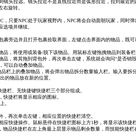
镜头拉远。镜头拉近不是直线拉近而是弧形拉近，拉到最近的距
左右旋转。
C，只要NPC处于玩家视野内，NPC将会自动面朝玩家，同时
应选项并继续。
裹旁边并且打开包裹拾取界面，左键点击界面内的物品，既可
品，将使用或装备/脱下该物品。用鼠标左键拖拽物品到装备栏
品，将其拖到背包外，再次单击左键，系统就会询问“是否销毁
，可以自动叠加物品。
物品栏上的叠加物品，将会弹出物品拆分数量输入栏。输入要拆
出的物品放在新的位置。
面快捷栏、无快捷键快捷栏三个部分组成。
，快捷栏将显示相应的图标。
上。
，再次单击左键，相应位置的快捷栏清空。
应快捷操作。鼠标悬停在快捷栏图标上方1秒，将显示该快捷
物品快捷栏在左上角最上层显示物品剩余数量，而技能快捷栏