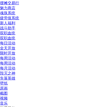
摆摊交易行
魅力商店
魂珠系统
疲劳值系统
新人福利
战斗助手
双职血统
双职血统
每日活动
全天开放
限时开放
每周活动
每周活动
每月活动
毁灭之神
失落英雄
壁纸
原画
截图
视频
音乐