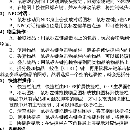
A、鼠标滚轮键向上滚动则镜头拉近，鼠标滚轮键向下滚动则
B、在地图上按住鼠标右键，并左右移动鼠标，将控制镜头
3） NPC对话
：
A、鼠标移动到NPC身上会变成对话图标，鼠标左键点击NP
B、NPC对话框选项也是用鼠标左键单击点选，即可选择相
4）物品操作
：
A、拾取物品：用鼠标左键点击地上的包裹，玩家会移动到包
物品。
B、使用物品：鼠标右键单击物品栏、装备栏或快捷栏内的物
C、丢弃物品：鼠标左键单击物品栏内的物品，可以抓起该物
D、叠加物品：用鼠标左键拖拽物品到同类物品的物品格上
E、拆分叠加物品：按住【CTRL】键，再用鼠标左键单击
就会变成该物品的图标。然后选择一个空的包裹位，就会把拆分
5） 快捷栏操作
：
A、快捷栏组成：快捷栏由F1~F8扩展快捷栏、0～9主界
B、移动图标：鼠标左键拖拽物品图标或技能图标到快捷栏
物品中只有药品和可触发脚本的物品，才可以拖拽到快捷栏
技能中只有主动技能，才可以拖拽到快捷栏上。
C、清空图标：鼠标左键拖拽快捷栏图标，将其拖到快捷栏外
D、使用快捷栏：鼠标左键或右键单击快捷栏图标，将使用相
E、快捷栏显示：在快捷栏右下角将最上层显示对应快捷键，
6） 界面操作
：