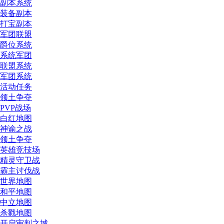
副本系统
装备副本
打宝副本
军团联盟
爵位系统
系统军团
联盟系统
军团系统
活动任务
领土争夺
PVP战场
白红地图
神谕之战
领土争夺
英雄竞技场
精灵守卫战
霸主讨伐战
世界地图
和平地图
中立地图
杀戮地图
开启审判之城