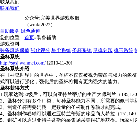
联系我们
联系我们
公众号:完美世界游戏客服
（wmkf2022）
自助服务
绿色通道
您的位置：
首页
»装备辅助
游戏资料
装备熔炼保值
强化评分
星尘系统
圣杯系统
灵魂刻印
魂玉系统
圣杯系统
http://sgsj.wanmei.com/
[2010-11-30]
圣杯系统介绍
在《神鬼世界》的世界中，圣杯不仅仅被视为荣耀与权力的象征
式可以进行强化，强化后的圣杯将拥有更为强大的能力。
圣杯获得方式
1.玩家达到50级后，可以向亚特兰蒂斯的生产大师利兰（185,
2、圣杯分拥有多个种类，每种圣杯能力不同，所需要的佩带等
3、制造圣杯需要消耗一定数量的圣杯制作卷轴才能完成。
4、圣杯制作卷轴可以通过亚特兰蒂斯的珍品商人希拉（151,14
5、铜矿可以通过亚特兰蒂斯的采集场采集铜矿堆获得。玩家可以通