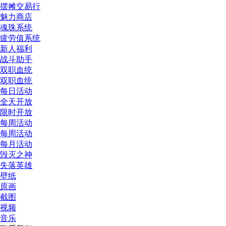
摆摊交易行
魅力商店
魂珠系统
疲劳值系统
新人福利
战斗助手
双职血统
双职血统
每日活动
全天开放
限时开放
每周活动
每周活动
每月活动
毁灭之神
失落英雄
壁纸
原画
截图
视频
音乐