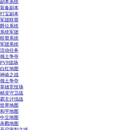
副本系统
装备副本
打宝副本
军团联盟
爵位系统
系统军团
联盟系统
军团系统
活动任务
领土争夺
PVP战场
白红地图
神谕之战
领土争夺
英雄竞技场
精灵守卫战
霸主讨伐战
世界地图
和平地图
中立地图
杀戮地图
开启审判之城