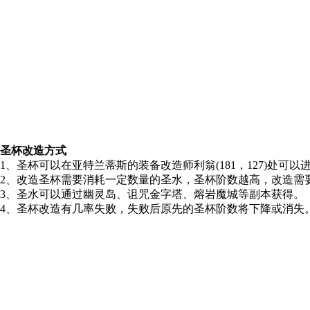
圣杯改造方式
1、圣杯可以在亚特兰蒂斯的装备改造师利翁(181，127)处可以
2、改造圣杯需要消耗一定数量的圣水，圣杯阶数越高，改造需
3、圣水可以通过幽灵岛、诅咒金字塔、熔岩魔城等副本获得。
4、圣杯改造有几率失败，失败后原先的圣杯阶数将下降或消失