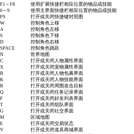
F1～F8
使用扩展快捷栏相应位置的物品或技能
0～9
使用主界面快捷栏相应位置的物品或技能
F9
打开或关闭快捷键对照图
W
控制角色上移
A
控制角色左移
S
控制角色下移
D
控制角色右移
SPACE
控制角色跳跃
N
世界地图
C
打开或关闭人物属性界面
X
打开或关闭宠物属性界面
B
打开或关闭人物包裹界面
K
打开或关闭人物技能界面
R
打开或关闭周围攻击目标
Q
打开或关闭任务记录界面
F
打开或关闭好友列表界面
T
打开或关闭组队界面
G
打开或关闭社交界面
M
区域地图
E
打开或关闭交易状态
V
打开或关闭道具商城界面