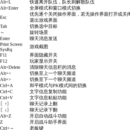
Alt+L
快速离开队伍，队长则解散队伍
Alt+Enter
全屏模式和窗口模式切换
优先逐个关闭操作界面，若无操作界面打开或关
Esc
退出游戏界面
Tab
切换选中目标
～
旋转场景
Enter
聊天消息发送
Print Screen
游戏截图
SysRq
F11
界面隐藏开关
F12
玩家显示开关
Alt+Delete
清除聊天信息栏的消息
Alt+<
切换至上一个聊天频道
Alt+>
切换至下一个聊天频道
Ctrl+A
和平模式与PK模式间的切换
Ctrl+C
文字信息复制功能
Ctrl+V
文字信息粘贴功能
〖↑〗
聊天记录上翻
〖↓〗
聊天记录下翻
Alt+Z
开启自动战斗功能
Z
开启战斗助手界面
Ctrl+～
老板键