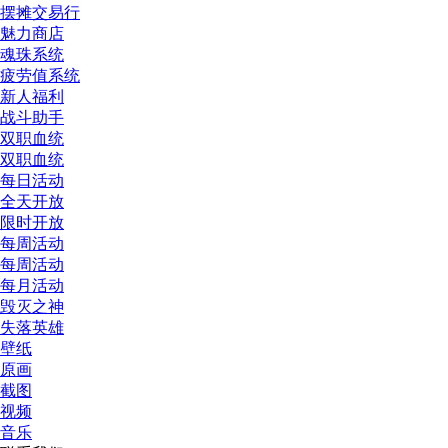
摆摊交易行
魅力商店
魂珠系统
疲劳值系统
新人福利
战斗助手
双职血统
双职血统
每日活动
全天开放
限时开放
每周活动
每周活动
每月活动
毁灭之神
失落英雄
壁纸
原画
截图
视频
音乐