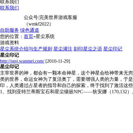
联系我们
联系我们
公众号:完美世界游戏客服
（wmkf2022）
自助服务
绿色通道
您的位置：
首页
»星尘系统
游戏资料
星尘系统介绍与生产规则
星尘灌注
刻印星尘之语
星尘印记
星尘印记
http://sgsj.wanmei.com/
[2010-11-29]
星尘印记
主宰世界的神，都会有一颗本命神星，这个神星会给神带来无穷
类的世界，命运女神为了复活奥丁，需要增强人类的力量，于
印，人类通过占星者的指导和自己的探索，终于找到了激活这些
1、找到亚特兰蒂斯宝石和星尘镶嵌NPC——狄安娜（170,132）