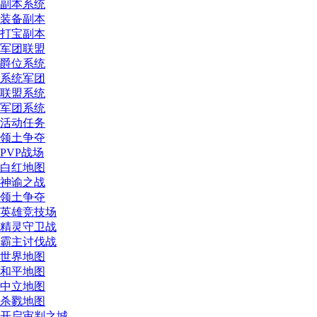
副本系统
装备副本
打宝副本
军团联盟
爵位系统
系统军团
联盟系统
军团系统
活动任务
领土争夺
PVP战场
白红地图
神谕之战
领土争夺
英雄竞技场
精灵守卫战
霸主讨伐战
世界地图
和平地图
中立地图
杀戮地图
开启审判之城