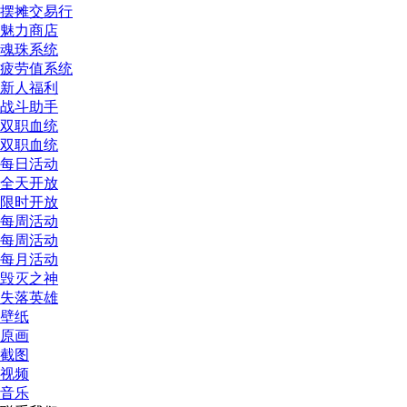
摆摊交易行
魅力商店
魂珠系统
疲劳值系统
新人福利
战斗助手
双职血统
双职血统
每日活动
全天开放
限时开放
每周活动
每周活动
每月活动
毁灭之神
失落英雄
壁纸
原画
截图
视频
音乐