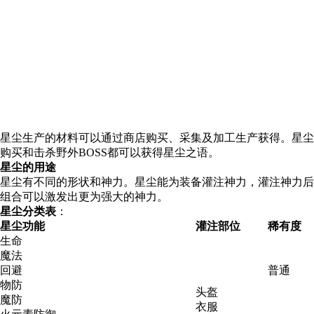
星尘生产的材料可以通过商店购买、采集及加工生产获得。星尘之
购买和击杀野外BOSS都可以获得星尘之语。
星尘的用途
星尘有不同的形状和神力。星尘能为装备灌注神力，灌注神力后
组合可以激发出更为强大的神力。
星尘分类表
：
星尘功能
灌注部位
稀有度
生命
魔法
回避
普通
物防
头盔
魔防
衣服