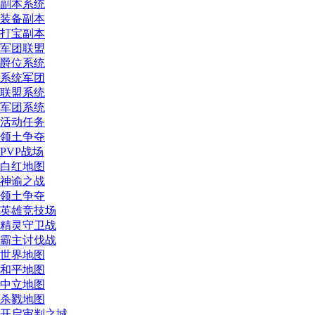
副本系统
装备副本
打宝副本
军团联盟
爵位系统
系统军团
联盟系统
军团系统
活动任务
领土争夺
PVP战场
白红地图
神谕之战
领土争夺
英雄竞技场
精灵守卫战
霸主讨伐战
世界地图
和平地图
中立地图
杀戮地图
开启审判之城