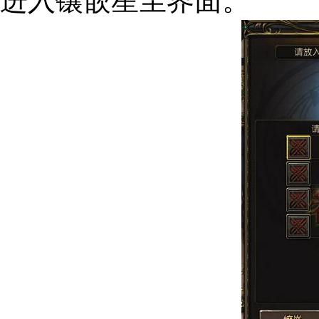
进入镶嵌星尘界面。