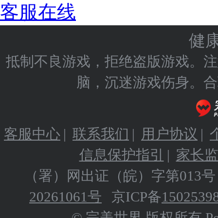
客服在线
健
抵制不良游戏，拒绝盗版游戏。注
脑，沉迷游戏伤身。合
客服中心
|
联系我们
|
用户协议
|
信息保护指引
|
家长
（署）网出证（皖）字第013号
20261061号
京ICP备
1502539
© 完美世界 版权所有 Perfect 