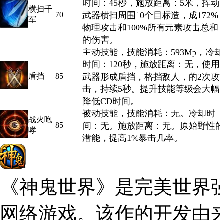
时间：45秒，施放距离：5米，挥动
横扫千
70
武器横扫周围10个目标造，成172%
军
物理攻击和100%所有元素攻击总和
的伤害。
主动技能，技能消耗：593Mp，冷
时间：120秒，施放距离：无，使用
盾挡
85
武器形成盾挡，格挡敌人，的2次攻
击，持续5秒。提升技能等级会大幅
降低CD时间。
被动技能，技能消耗：无。冷却时
战火咆
85
间：无。施放距离：无。原始野性
哮
潜能，提高1%暴击几率。
《神鬼世界》是完美世界强
网络游戏。该作的开发由来自R