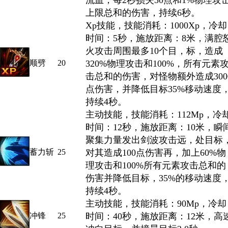
流血，每2秒损失30点和1%物理攻
上限总和的伤害，持续6秒。
Xp技能，技能消耗：1000Xp，冷却
时间：5秒，施放距离：8米，满腔
火攻击周围最多10个目，标，造成
顺劈
20
320%物理攻击和100%，所有元素
击总和的伤害，对怪物额外造成300
点伤害，并降低目标35%移动速度
持续4秒。
主动技能，技能消耗：112Mp，冷
时间：12秒，施放距离：10米，瞬
聚集力量发出剑波攻击远，处目标
蓄力斩
25
对其造成100点伤害再，加上60%物
理攻击和100%所有元素攻击总和的
伤害并降低目标，35%的移动速度
持续4秒。
主动技能，技能消耗：90Mp，冷却
冲锋
25
时间：40秒，施放距离：12米，高