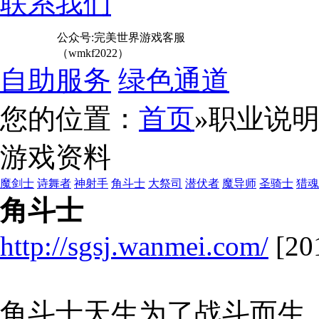
联系我们
公众号:完美世界游戏客服
（wmkf2022）
自助服务
绿色通道
您的位置：
首页
»职业说
游戏资料
魔剑士
诗舞者
神射手
角斗士
大祭司
潜伏者
魔导师
圣骑士
猎魂
角斗士
http://sgsj.wanmei.com/
[20
角斗士天生为了战斗而生