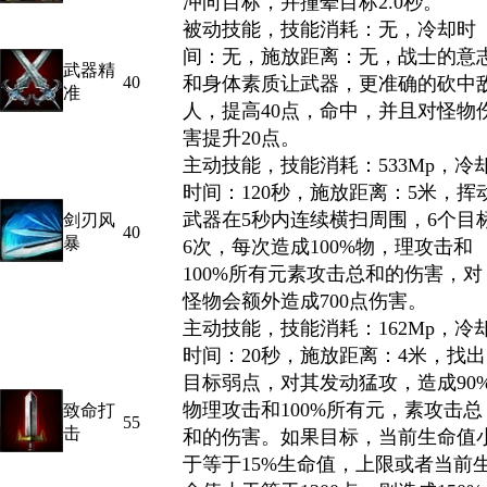
冲向目标，并撞晕目标2.0秒。
被动技能，技能消耗：无，冷却时
间：无，施放距离：无，战士的意
武器精
40
和身体素质让武器，更准确的砍中
准
人，提高40点，命中，并且对怪物
害提升20点。
主动技能，技能消耗：533Mp，冷
时间：120秒，施放距离：5米，挥
武器在5秒内连续横扫周围，6个目
剑刃风
40
暴
6次，每次造成100%物，理攻击和
100%所有元素攻击总和的伤害，对
怪物会额外造成700点伤害。
主动技能，技能消耗：162Mp，冷
时间：20秒，施放距离：4米，找出
目标弱点，对其发动猛攻，造成90
物理攻击和100%所有元，素攻击总
致命打
55
击
和的伤害。如果目标，当前生命值
于等于15%生命值，上限或者当前