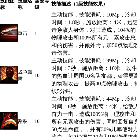
技能图
技能名
需要等
技能描述（1级技能效果）
标
称
级
主动技能，技能消耗：10Mp，冷却
时间：1.8秒，施放距离：4米，迅
击穿敌人身体，对其造成，104%的
重击
1
物理攻击和100%所有元，素攻击总
和的伤害，并额外附，加50点物理
击伤害。
主动技能，技能消耗：99Mp，冷却
时间：3秒，施放距离：10米，战斗
战争鼓
10
的热血让周围10名队友都，获得更
舞
的物理攻击，提高40点物理攻击，
续5分钟。
主动技能，技能消耗：44Mp，冷却
时间：6秒，施放距离：4米，给敌
奋力一击，造成100%物，理攻击和
割裂
10
所有元素攻击的伤害，同时回复自
50点生命值，，并有30%几率使对